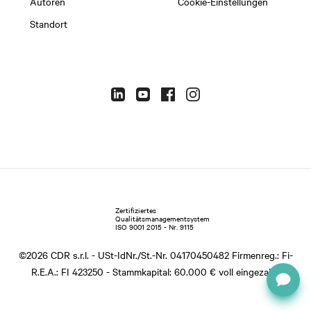
Autoren
Cookie-Einstellungen
Standort
Zertifiziertes
Qualitätsmanagementsystem
ISO 9001 2015 - Nr. 9115
©
2026
CDR s.r.l. - USt-IdNr./St.-Nr. 04170450482 Firmenreg.: Fi-
R.E.A.: FI 423250 - Stammkapital: 60.000 € voll eingezahlt